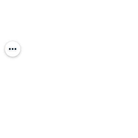
Central de Reservas
48 99841-7817 (Telefone/WhatsApp)
Rua Caminho do Rei s/ nº | Praia do
Rosa |
Imbituba | Santa Catarina | Brasil