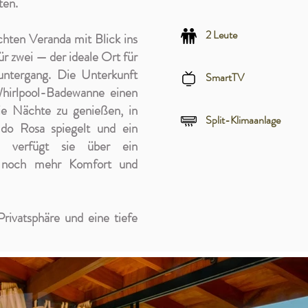
ten.
2 Leute
hten Veranda mit Blick ins
r zwei — der ideale Ort für
ntergang. Die Unterkunft
SmartTV
Whirlpool-Badewanne einen
ie Nächte zu genießen, in
Split-Klimaanlage
do Rosa spiegelt und ein
em verfügt sie über ein
 noch mehr Komfort und
rivatsphäre und eine tiefe