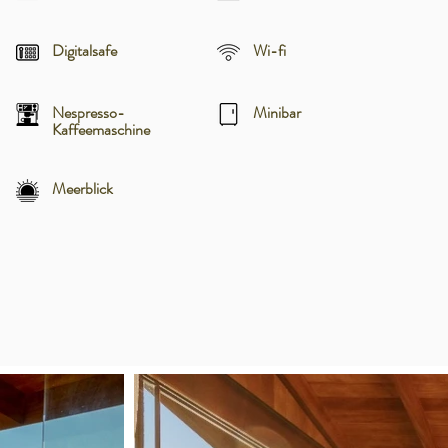
Digitalsafe
Wi-fi
Nespresso-
Minibar
Kaffeemaschine
Meerblick