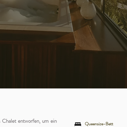
 Chalet entworfen, um ein
Queensize-Bett