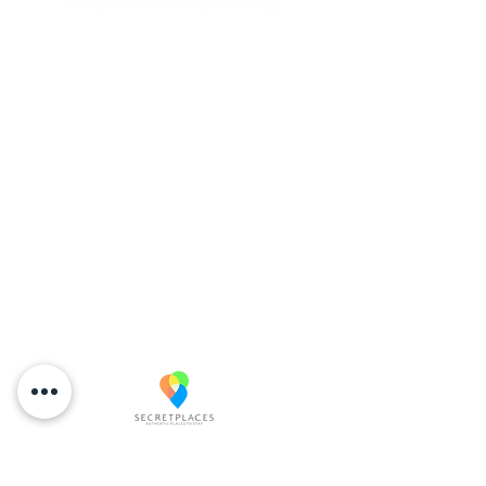
Rua Caminho do Rei | Praia do Rosa |
Imbituba | Santa Catarina | Brasil
+55 48 99841-7817 (Teléfono/WhatsApp)
caminhodorei@caminhodorei.com.br
Rua Caminho do Rei s/ nº | Praia do
Rosa |
Imbituba | Santa Catarina | Brasil