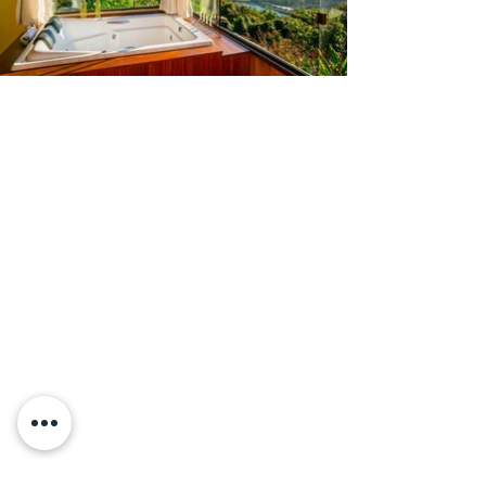
Rue Caminho do Rei | Praia do Rosa | Imbituba
| Santa Catarina | Brésil
+55 48 99841 7817
(Téléphone/WhatsApp)
caminhodorei@caminhodorei.com.br