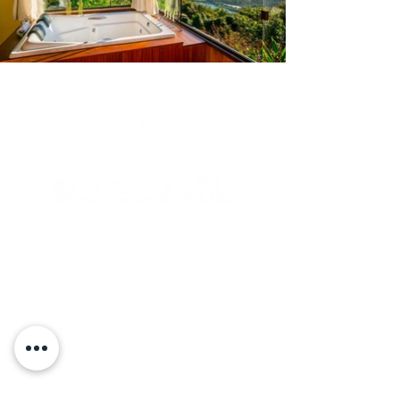
Rue Caminho do Rei | Praia do Rosa | Imbituba
| Santa Catarina | Brésil
+55 48 99841 7817
(Téléphone/WhatsApp)
caminhodorei@caminhodorei.com.br