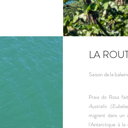
LA ROUT
Saison de la balein
Praia do Rosa fait
Australis (Eubala
migrent dans un 
l'Antarctique à la