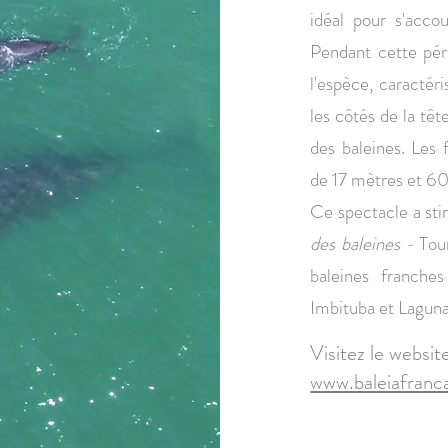
idéal pour s'acco
Pendant cette pér
l'espèce, caractéri
les côtés de la têt
des baleines. Les
de 17 mètres et 60
Ce spectacle a stim
des baleines -
Tou
baleines franche
Imbituba et Laguna
Visitez le websit
www.baleiafranca