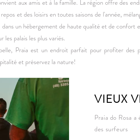
vient aux amis et à la famille. La région offre des end
 repos et des loisirs en toutes saisons de l'année, mélan
ué dans un hébergement de haute qualité et de confort e
 les palais les plus variés.
lle, Praia est un endroit parfait pour profiter des pl
pitalité et préservez la nature!
VIEUX 
Praia do Rosa a 
des surfeurs