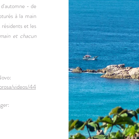
s d'automne - de
pturés à la main
 résidents et les
 main et chacun
Novo:
orosa/videos/44
ger: