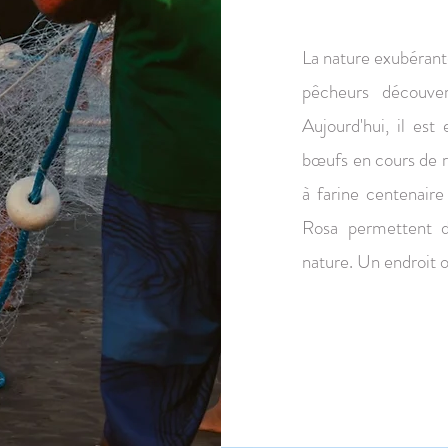
La nature exubérante
pêcheurs découve
Aujourd'hui, il est
bœufs en cours de r
à farine centenaire
Rosa permettent d
nature. Un endroit où