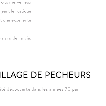
roits merveilleux
geant le rustique
t une excellente
aisirs de la vie.
VILLAGE DE PECHEURS
été découverte dans les années 70 par