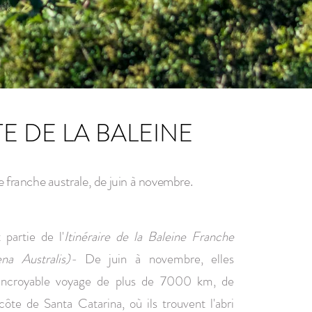
E DE LA BALEINE
e franche australe, de juin à novembre.
 partie de l'
Itinéraire de la
Baleine Franche
ena Australis)
-
De juin à novembre, elles
incroyable voyage de plus de 7000 km, de
 côte de Santa Catarina, où ils trouvent l'abri