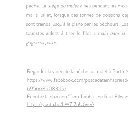
pêche. Le
siège du mulet
a lieu pendant les moi
mai à juillet, lorsque des tonnes de poissons ca
sont traînés jusqu'à la plage par les pêcheurs. Les
touristes aident à tirer le filet «
main dans la
gagne sa part».
Regardez la vidéo de la pêche au mulet à Porto 
https://www.facebook.com/pescadatainhapraiad
6956689083119/
Écoutez la chanson "Tem Tainha", de Raul Ellwan
https://youtu.be/bW717nU6veA