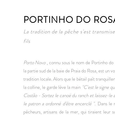
PORTINHO DO ROS
La tradition de la pêche s'est transmis
fils
Porto Novo
, connu sous le nom de Portinho do 
la partie sud de la baie de Praia do Rosa, est un vo
tradition locale. Alors que le bétail paît tranquill
la colline, le garde lève la main
"C'est le signe qu
Costão - Sortez le canoë du ranch et laissez-le a
le patron a ordonné d'être encerclé ".
Dans le 
pêcheurs, artisans de la mer, qui tiraient leur s