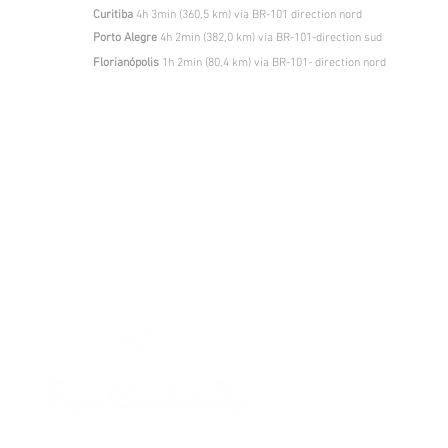
Curitiba
4h 3min (360,5 km) via BR-101 direction nord
Porto Alegre
4h 2min (382,0 km) via BR-101-direction sud
Florianópolis
1h 2min (80,4 km) via BR-101- direction nord
Rue Caminho do
+55 48 99841
caminhodore
© Todos direitos reservados.