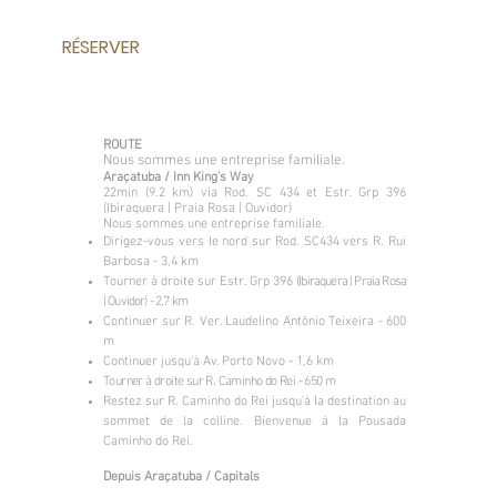
RÉSERVER
ROUTE
Nous sommes une entreprise familiale.
Araçatuba / Inn King's Way
22min (9.2 km) via Rod. SC 434 et Estr. Grp 396
(Ibiraquera | Praia Rosa | Ouvidor)
Nous sommes une entreprise familiale.
Dirigez-vous vers le nord sur Rod. SC434 vers R. Rui
Barbosa - 3,4 km
Tourner à droite sur Estr. Grp 396
(Ibiraquera | Praia Rosa
| Ouvidor) - 2,7 km
Continuer sur R. Ver. Laudelino Antônio Teixeira - 600
m
Continuer jusqu'à Av. Porto Novo - 1,6 km
Tourner à droite sur R. Caminho do Rei - 650 m
Restez sur R. Caminho do Rei jusqu'à la destination au
sommet de la colline. Bienvenue à la Pousada
Caminho do Rei.
Depuis Araçatuba / Capitals