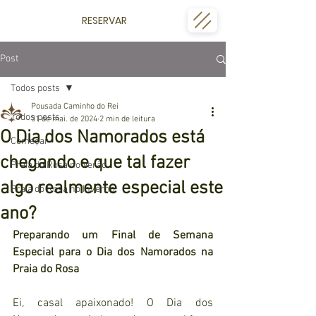
RESERVAR
Post
Todos posts
Pousada Caminho do Rei
Todos posts
31 de mai. de 2024
2 min de leitura
O Dia dos Namorados está
Começar
chegando e que tal fazer
Praia do Rosa no Verão
algo realmente especial este
Praia do Rosa no Inverno
ano?
Preparando um Final de Semana 
Especial para o Dia dos Namorados na 
Praia do Rosa
Ei, casal apaixonado! O Dia dos 