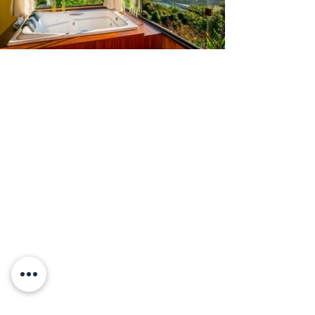
Rua Caminho do Rei | Praia do Rosa |
l
Imbituba | Santa Catarina | Brasi
+55 48 99841-7817 (Telephone/WhatsApp)
caminhodorei@caminhodorei.com.br